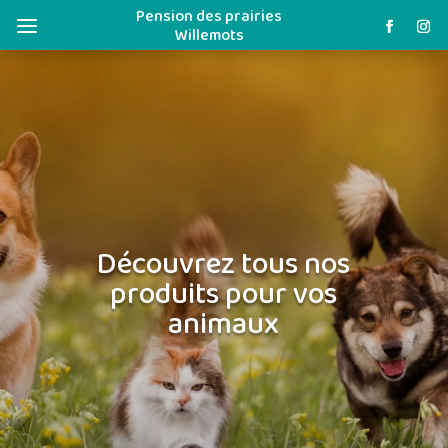
Pension des prairies
a
Willemots
Découvrez tous nos
produits pour vos
animaux