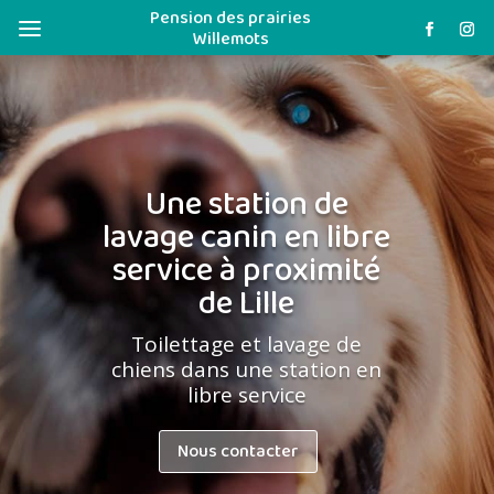
Pension des prairies
a
Willemots
Une station de
lavage canin en libre
service à proximité
de Lille
Toilettage et lavage de
chiens dans une station en
libre service
Nous contacter