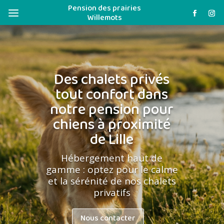
Pension des prairies
a
Willemots
Des chalets privés
tout confort dans
notre pension pour
chiens à proximité
de Lille
Hébergement haut de
gamme : optez pour le calme
et la sérénité de nos chalets
privatifs
Nous contacter