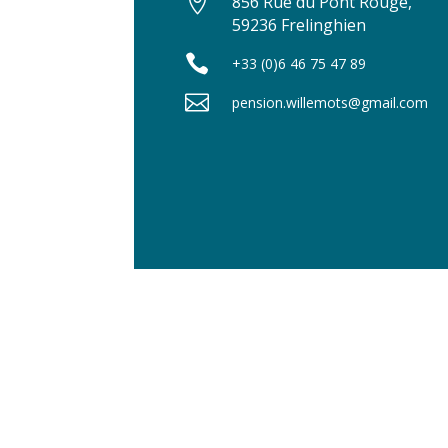

856 Rue du Pont Rouge,
59236 Frelinghien

+33 (0)6 46 75 47 89

pension.willemots@gmail.com