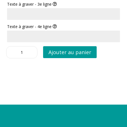
Texte à graver - 3e ligne
Texte à graver - 4e ligne
quantité
Ajouter au panier
de
Médaille
Rainbow
Rond
Grand