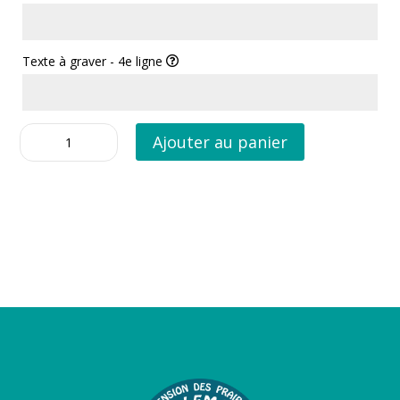
Texte à graver - 4e ligne
quantité
Ajouter au panier
de
Basic
CHROME
OS
Moyen