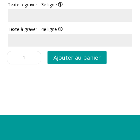
Texte à graver - 3e ligne
Texte à graver - 4e ligne
quantité
Ajouter au panier
de
Médaille
Rainbow
Os
Moyen