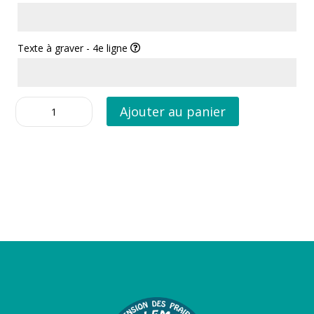
Texte à graver - 4e ligne
quantité
Ajouter au panier
de
Basic
CHROME
OS
XL